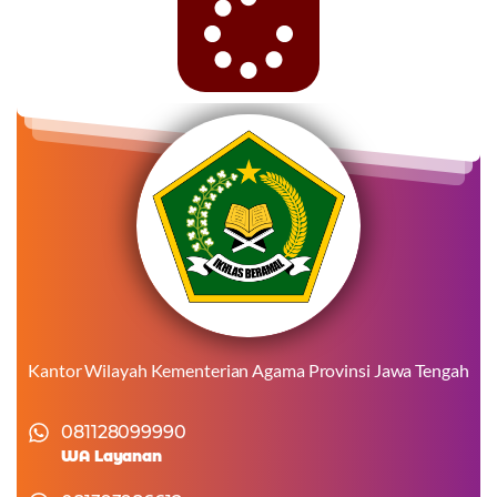
Kantor Wilayah Kementerian Agama Provinsi Jawa Tengah
081128099990
WA Layanan