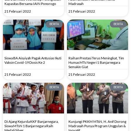
Kapasitas Bersama IAIN Ponorogo
Madrasah
21 Februari 2022
21 Februari 2022
BERITA
BERITA
Siswa BA Aisyiyah Pagak Antusias Ikuti
Raihan Prestasi Terus Meningkat, Tim
Vaksin Covid-19 Dosis Ke 2
Humas MTs Negeri 1 Banjarnegara
Semakin Giat
21 Februari 2022
21 Februari 2022
BERITA
BERITA
Di Ajang Kejurda KKF Banjarnegara,
Kunjungi PKKM MTsN, H. Anif Dorong
Siswa MTsN 1 Banjarnegara Raih
Madrasah Punya Program Unggulan &
Medali Silver
Inovatif