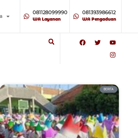
081128099990
081393986612
ta
WA Layanan
WA Pengaduan
BERITA