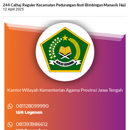
244 Calhaj Reguler Kecamatan Pedurungan Ikuti Bimbingan Manasik Haji
12 April 2025
Kantor Wilayah Kementerian Agama Provinsi Jawa Tengah
081128099990
WA Layanan
081393986612