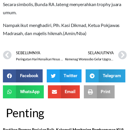
Secara simbolis, Bunda RA Jateng menyerahkan trophy juara
umum.
Nampak ikut menghadiri, Plh. Kasi Dikmad, Ketua Pokjawas
Madrasah, dan majelis hikmah.(Amin/Nba)
SEBELUMNYA
SELANJUTNYA
Peringatan Hari Kenaikan Yesus Kristus Tingkat Kota Semarang Tahun 2025
Kemenag Wonosobo Gelar Upgrading Penyuluh Agama: Dorong Dakwah Digital yang Orisinil, Faktual, dan Bermanfaat
Facebook
Twitter
Telegram
WhatsApp
Email
Print
Penting
Pastikan Progres Berjalan Baik, Kakanwil Monitoring Pembangunan KUA