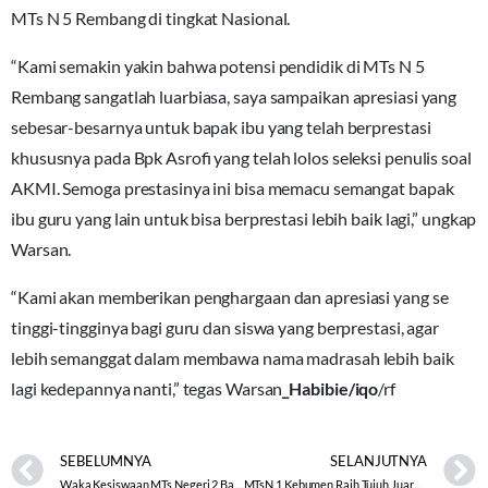
MTs N 5 Rembang di tingkat Nasional.
“Kami semakin yakin bahwa potensi pendidik di MTs N 5
Rembang sangatlah luarbiasa, saya sampaikan apresiasi yang
sebesar-besarnya untuk bapak ibu yang telah berprestasi
khususnya pada Bpk Asrofi yang telah lolos seleksi penulis soal
AKMI. Semoga prestasinya ini bisa memacu semangat bapak
ibu guru yang lain untuk bisa berprestasi lebih baik lagi,” ungkap
Warsan.
“Kami akan memberikan penghargaan dan apresiasi yang se
tinggi-tingginya bagi guru dan siswa yang berprestasi, agar
lebih semanggat dalam membawa nama madrasah lebih baik
lagi kedepannya nanti,” tegas Warsan
_Habibie
/iqo
/rf
SEBELUMNYA
SELANJUTNYA
Waka Kesiswaan MTs Negeri 2 Banjarnegara Bocorkan Kiat Sukses Hadapi Ujian
MTsN 1 Kebumen Raih Tujuh Juara di Harlah MAN 4 Gombong