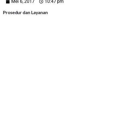
Mei 6, 2017
10:47 pm
Prosedur dan Layanan
Surat Dukungan Mendagri tentang Dukungan
Pembiayaan
BAZNAS
Provinsi dan
BAZNAS
Kabupaten/Kota dalam APBD
Petunjuk Teknis Penyaluran Bantuan Operasional
Perwakilan Badan Wakaf Indonesia(
BWI
)
Petunjuk Teknis Penyaluran Wakaf Produktif
Petunjuk Teknis Pengangkatan Penyuluh Agama islam
Non-PNS
Tanah Wakaf Wilayah Jawa Tengah
Kalkulator Zakat