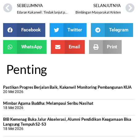
SEBELUMNYA
SELANJUTNYA
Edaran Kakanwil : Tindak lanjut pembinaan mental bagi eks anggota GAFATAR
Bimbingan Masyarakat Kristen
Facebook
Twitter
Telegram
WhatsApp
Email
Print
Penting
Pastikan Progres Berjalan Baik, Kakanwil Monitoring Pembangunan KUA
20 Mei 2026
Mimbar Agama Buddha: Melampaui Seribu Nasihat
18 Mei 2026
BIB Kemenag Buka Jalur Akselerasi, Alumni Pendidikan Keagamaan Bisa
Langsung Tempuh S2-S3
18 Mei 2026