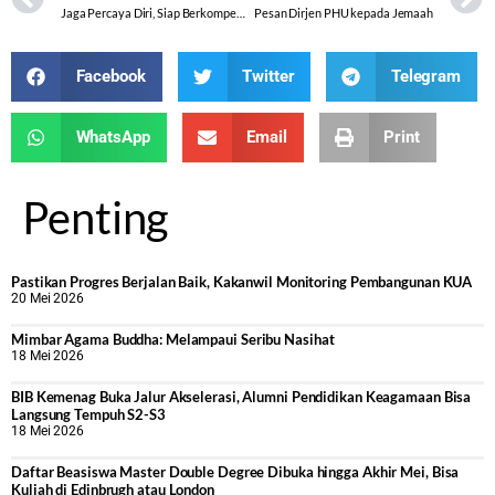
Jaga Percaya Diri, Siap Berkompetisi Meraih Prestasi
Pesan Dirjen PHU kepada Jemaah
Facebook
Twitter
Telegram
WhatsApp
Email
Print
Penting
Pastikan Progres Berjalan Baik, Kakanwil Monitoring Pembangunan KUA
20 Mei 2026
Mimbar Agama Buddha: Melampaui Seribu Nasihat
18 Mei 2026
BIB Kemenag Buka Jalur Akselerasi, Alumni Pendidikan Keagamaan Bisa
Langsung Tempuh S2-S3
18 Mei 2026
Daftar Beasiswa Master Double Degree Dibuka hingga Akhir Mei, Bisa
Kuliah di Edinbrugh atau London