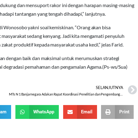
endukung dan mensuport rakor ini dengan harapan masing-masing
dapi tantangan yang tengah dihadapi,” lanjutnya.
di Wonosobo yakni soal kemiskinan. “Orang akan bisa
t masyarakat sedang kenyang. Jadi kita mengamati penyuluh
kat produktif kepada masyarakat usaha kecil,” jelas Farid.
kan dengan baik dan maksimal untuk merumuskan strategi
 soal degradasi pemahaman dan pengamalan Agama.(Ps-ws/Sua)
SELANJUTNYA
MTs N 1 Banjarnegara Adakan Rapat Koordinasi Penelitian dan Pengembangan Kelas Riset
ram
WhatsApp
Email
Print