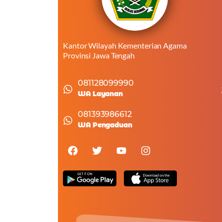
Kantor Wilayah Kementerian Agama
Provinsi Jawa Tengah
081128099990
WA Layanan
081393986612
WA Pengaduan