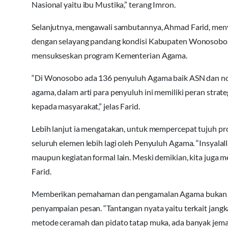
Nasional yaitu ibu Mustika,” terang Imron.
Selanjutnya, mengawali sambutannya, Ahmad Farid, meny
dengan selayang pandang kondisi Kabupaten Wonosobo. 
mensukseskan program Kementerian Agama.
“Di Wonosobo ada 136 penyuluh Agama baik ASN dan no
agama, dalam arti para penyuluh ini memiliki peran st
kepada masyarakat,” jelas Farid.
Lebih lanjut ia mengatakan, untuk mempercepat tujuh p
seluruh elemen lebih lagi oleh Penyuluh Agama. “Insyalal
maupun kegiatan formal lain. Meski demikian, kita juga 
Farid.
Memberikan pemahaman dan pengamalan Agama bukan pers
penyampaian pesan. “Tantangan nyata yaitu terkait jangk
metode ceramah dan pidato tatap muka, ada banyak jemaah