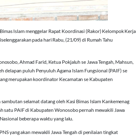
imas Islam menggelar Rapat Koordinasi (Rakor) Kelompok Kerja
selenggarakan pada hari Rabu, (21/09) di Rumah Tahu
onosobo, Ahmad Farid, Ketua Pokjaluh se Jawa Tengah, Mahsun,
leh delapan puluh Penyuluh Agama Islam Fungsional (PAIF) se
yang merupakan koordinator Kecamatan se Kabupaten
n sambutan selamat datang oleh Kasi Bimas Islam Kankemenag
ah satu PAIF di Kabupaten Wonosobo pernah mewakili Jawa
Nasional beberapa waktu yang lalu.
 PNS yang akan mewakili Jawa Tengah di penilaian tingkat