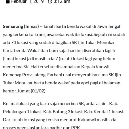
Februari 1, 2019
3:12 am
Semarang (Inmas)
– Tanah harta benda wakaf di Jawa Tengah
yang terkena tol transjawa sebanyak 85 lokasi. Sejauh ini sudah
ada 73 lokasi yang sudah dibagikan SK Ijin Tukar Menukar
harta benda Wakaf dan baru saja, hari ini diserahkan lagi 5
(lima) lokasi jadi masih ada 7 (tujuh) lokasi lagi yang belum
menerima SK. Hal tersebut disampaikan Kepala Kanwil
Kemenag Prov Jateng, Farhani usai menyerahkan lima SK Ijin
Tukar Menukar harta benda wakaf pada apel pagi di halaman
kantor, Jum’at (01/02).
Kelima lokasi yang baru saja menerima SK, antara lain : Kab.
Pekalongan 1 lokasi, Kab. Batang 3 lokasi, Kab. Kendal 1 lokasi.
Dari tujuh lokasi yang tersisa menurut Kakanwil masih ada
proses negosiasi antara nadhir dan PPK.