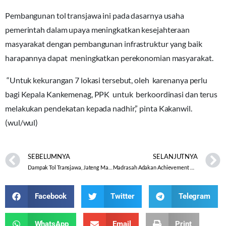
Pembangunan tol transjawa ini pada dasarnya usaha
pemerintah dalam upaya meningkatkan kesejahteraan
masyarakat dengan pembangunan infrastruktur yang baik
harapannya dapat meningkatkan perekonomian masyarakat.
“Untuk kekurangan 7 lokasi tersebut, oleh karenanya perlu
bagi Kepala Kankemenag, PPK untuk berkoordinasi dan terus
melakukan pendekatan kepada nadhir,” pinta Kakanwil.
(wul/wul)
SEBELUMNYA
SELANJUTNYA
Dampak Tol Transjawa, Jateng Masih Sisakan 7 Lokasi Lagi.
Madrasah Adakan Achievement Motivation and Training (AMT)
Facebook
Twitter
Telegram
WhatsApp
Email
Print