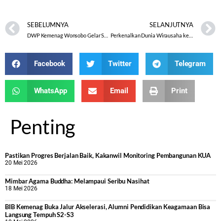
SEBELUMNYA
SELANJUTNYA
DWP Kemenag Wonsobo Gelar Seminar Bina Keluarga Sakinah
Perkenalkan Dunia Wirausaha kepada Penyuluh Agama Islam
Facebook
Twitter
Telegram
WhatsApp
Email
Print
Penting
Pastikan Progres Berjalan Baik, Kakanwil Monitoring Pembangunan KUA
20 Mei 2026
Mimbar Agama Buddha: Melampaui Seribu Nasihat
18 Mei 2026
BIB Kemenag Buka Jalur Akselerasi, Alumni Pendidikan Keagamaan Bisa
Langsung Tempuh S2-S3