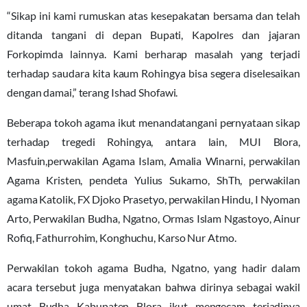
“Sikap ini kami rumuskan atas kesepakatan bersama dan telah
ditanda tangani di depan Bupati, Kapolres dan jajaran
Forkopimda lainnya. Kami berharap masalah yang terjadi
terhadap saudara kita kaum Rohingya bisa segera diselesaikan
dengan damai,” terang Ishad Shofawi.
Beberapa tokoh agama ikut menandatangani pernyataan sikap
terhadap tregedi Rohingya, antara lain, MUI Blora,
Masfuin,perwakilan Agama Islam, Amalia Winarni, perwakilan
Agama Kristen, pendeta Yulius Sukarno, ShTh, perwakilan
agama Katolik, FX Djoko Prasetyo, perwakilan Hindu, I Nyoman
Arto, Perwakilan Budha, Ngatno, Ormas Islam Ngastoyo, Ainur
Rofiq, Fathurrohim, Konghuchu, Karso Nur Atmo.
Perwakilan tokoh agama Budha, Ngatno, yang hadir dalam
acara tersebut juga menyatakan bahwa dirinya sebagai wakil
umat Budha Kabupaten Blora ikut mengecam terjadinya