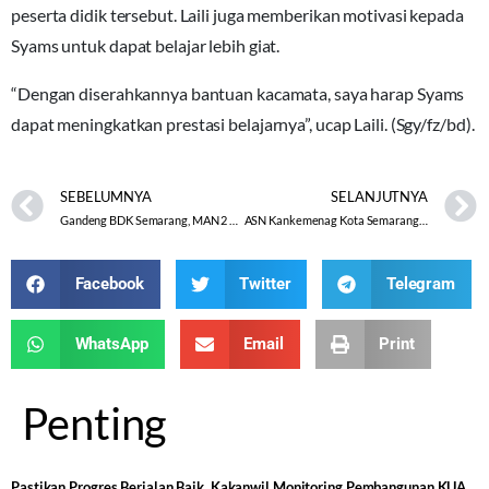
peserta didik tersebut. Laili juga memberikan motivasi kepada
Syams untuk dapat belajar lebih giat.
“Dengan diserahkannya bantuan kacamata, saya harap Syams
dapat meningkatkan prestasi belajarnya”, ucap Laili. (Sgy/fz/bd).
SEBELUMNYA
SELANJUTNYA
Gandeng BDK Semarang, MAN 2 Kebumen Adakan Short Course Multimedia dan IKM
ASN Kankemenag Kota Semarang Deklarasikan sebagai Insan yang Moderat dan Toleran
Facebook
Twitter
Telegram
WhatsApp
Email
Print
Penting
Pastikan Progres Berjalan Baik, Kakanwil Monitoring Pembangunan KUA