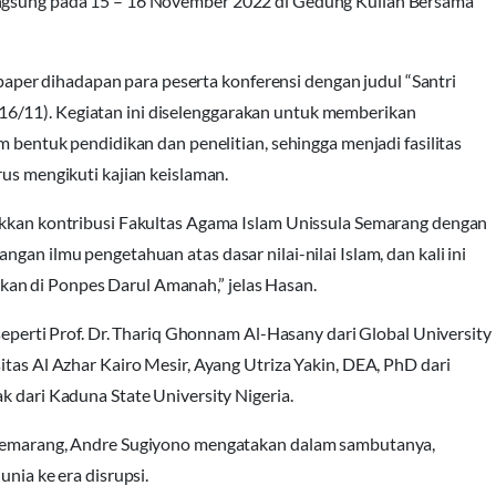
angsung pada 15 – 16 November 2022 di Gedung Kuliah Bersama
er dihadapan para peserta konferensi dengan judul “Santri
6/11). Kegiatan ini diselenggarakan untuk memberikan
m bentuk pendidikan dan penelitian, sehingga menjadi fasilitas
rus mengikuti kajian keislaman.
jukkan kontribusi Fakultas Agama Islam Unissula Semarang dengan
gan ilmu pengetahuan atas dasar nilai-nilai Islam, dan kali ini
an di Ponpes Darul Amanah,” jelas Hasan.
 seperti Prof. Dr. Thariq Ghonnam Al-Hasany dari Global University
itas Al Azhar Kairo Mesir, Ayang Utriza Yakin, DEA, PhD dari
k dari Kaduna State University Nigeria.
) Semarang, Andre Sugiyono mengatakan dalam sambutanya,
unia ke era disrupsi.