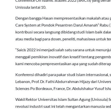
Conference On Islamic Studies 2022 (SAICIS) yang berl
Unissula lantai 10.
Dengan bangga Hasan mempresentasikan makalah atau pap
Care System at Pondok Pesantren Darul Amanah” Rabu (1
kontribusi secara langsung dibidang studi Islam baik dala
atau media bagi para dosen, peneliti, mahasiswa untuk te
“Saicis 2022 ini menjadi salah satu sarana untuk menun
menggali pemikiran inovatif dan kreatif tentang pengemban
kami mencoba pempresentasikan apa yang sudah diterapk
Konferensi dihadiri para pakar studi Islam internasional,
Lebanon, Prof. Dr. Fathi Abdurrahman Hijazy dari Univers
Sciences Po Bordeaux, France, Dr. Abdulshakur Yusuf Isha
Wakil Rektor Universitas Islam Sultan Agung (Unissula
revolusi industri saat ini telah mengantarkan manusia sed