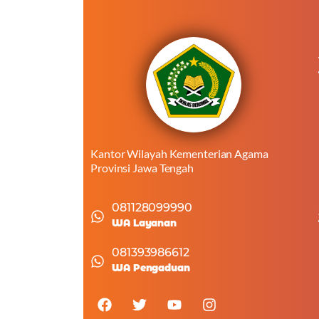
Kantor Wilayah Kementerian Agama
Provinsi Jawa Tengah
081128099990
WA Layanan
081393986612
WA Pengaduan