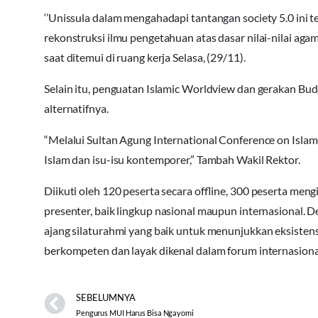
‘’Unissula dalam mengahadapi tantangan society 5.0 ini
rekonstruksi ilmu pengetahuan atas dasar nilai-nilai a
saat ditemui di ruang kerja Selasa, (29/11).
Selain itu, penguatan Islamic Worldview dan gerakan Bud
alternatifnya.
“Melalui Sultan Agung International Conference on Islami
Islam dan isu-isu kontemporer,” Tambah Wakil Rektor.
Diikuti oleh 120 peserta secara offline, 300 peserta meng
presenter, baik lingkup nasional maupun internasional. D
ajang silaturahmi yang baik untuk menunjukkan eksiste
berkompeten dan layak dikenal dalam forum internasional
SEBELUMNYA
Pengurus MUI Harus Bisa Ngayomi