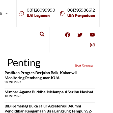
081128099990
081393986612
ta
WA Layanan
WA Pengaduan
Penting
Lihat Semua
Pastikan Progres Berjalan Baik, Kakanwil
Monitoring Pembangunan KUA
20 Mei 2026
Mimbar Agama Buddha: Melampaui Seribu Nasihat
18 Mei 2026
BIB Kemenag Buka Jalur Akselerasi, Alumni
Pendidikan Keagamaan Bisa Langsung Tempuh S2-