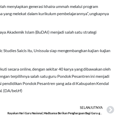
 telah menyiapkan generasi khaira ummah melalui program
gama yang melekat dalam kurikulum pembelajarannya”, ungkapnya
aya Akademik Islam (BuDAI) menjadi salah satu strategi
c Studies Saicis itu, Unissula siap mengembangkan kajian-kajian
ikuti secara online, dengan sekitar 40 karya yang dibawakan oleh
engan terpilihnya salah satu guru Pondok Pesantren ini menjadi
nsi pendidikan Pondok Pesantren yang ada di Kabupaten Kendal
. (DA/bel/rf)
SELANJUTNYA
Rayakan Hari Guru Nasional, Madtsansa Berikan Penghargaan Bagi Guru-guru Berprestasi