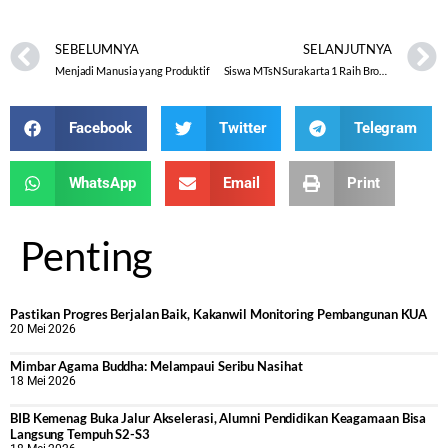
Info-Kepulangan-Haji-14-Agustus-2022-Jam-06-30
Unduh
SEBELUMNYA
SELANJUTNYA
Menjadi Manusia yang Produktif
Siswa MTsN Surakarta 1 Raih Bronze Medal di Ajang KOSSMI 2022￼
Facebook
Twitter
Telegram
WhatsApp
Email
Print
Penting
Pastikan Progres Berjalan Baik, Kakanwil Monitoring Pembangunan KUA
20 Mei 2026
Mimbar Agama Buddha: Melampaui Seribu Nasihat
18 Mei 2026
BIB Kemenag Buka Jalur Akselerasi, Alumni Pendidikan Keagamaan Bisa
Langsung Tempuh S2-S3