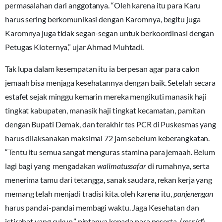
permasalahan dari anggotanya. “Oleh karena itu para Karu
harus sering berkomunikasi dengan Karomnya, begitu juga
Karomnya juga tidak segan-segan untuk berkoordinasi dengan
Petugas Kloternya,” ujar Ahmad Muhtadi.
Tak lupa dalam kesempatan itu ia berpesan agar para calon
jemaah bisa menjaga kesehatannya dengan baik. Setelah secara
estafet sejak minggu kemarin mereka mengikuti manasik haji
tingkat kabupaten, manasik haji tingkat kecamatan, pamitan
dengan Bupati Demak, dan terakhir tes PCR di Puskesmas yang
harus dilaksanakan maksimal 72 jam sebelum keberangkatan.
“Tentu itu semua sangat menguras stamina para jemaah. Belum
lagi bagi yang mengadakan
walimatussafar
di rumahnya, serta
menerima tamu dari tetangga, sanak saudara, rekan kerja yang
memang telah menjadi tradisi kita. oleh karena itu,
panjenengan
harus pandai-pandai membagi waktu. Jaga Kesehatan dan
istirahat yang cukup,” pintanya kepada para peserta. (msr/rf).