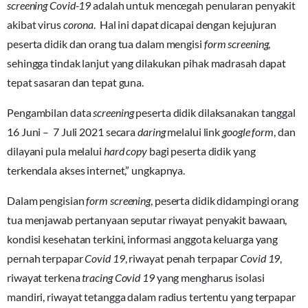
screening Covid-19
adalah untuk mencegah penularan penyakit
akibat virus
corona
. Hal ini dapat dicapai dengan kejujuran
peserta didik dan orang tua dalam mengisi
form screening
,
sehingga tindak lanjut yang dilakukan pihak madrasah dapat
tepat sasaran dan tepat guna.
Pengambilan data
screening
peserta didik dilaksanakan tanggal
16 Juni – 7 Juli 2021 secara
daring
melalui link
google form
, dan
dilayani pula melalui
hard copy
bagi peserta didik yang
terkendala akses internet,” ungkapnya.
Dalam pengisian
form screening
, peserta didik didampingi orang
tua menjawab pertanyaan seputar riwayat penyakit bawaan,
kondisi kesehatan terkini, informasi anggota keluarga yang
pernah terpapar
Covid 19
, riwayat penah terpapar
Covid 19
,
riwayat terkena
tracing Covid 19
yang mengharus isolasi
mandiri, riwayat tetangga dalam radius tertentu yang terpapar