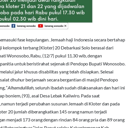
emasuki fase kepulangan. Jemaah haji Indonesia secara bertahap
ji kelompok terbang (Kloter) 20 Debarkasi Solo berasal dari
ti Wonosobo, Rabu, (12/7) pukul 11.30 wib, dengan
anitia untuk beristirahat sejenak di Pendopo Bupati Wonosobo.
lalui jalur khusus disabilitas yang telah disiapkan. Selesai
 salat dhuhur berjamaah secara bergantian di masjid Pendopo
g, “
Alhamdulillah,
seluruh ibadah sudah dilaksanakan dan hari ini
p boniem, (93), asal Desa Lebak Kaliwiro. Pada saat
, namun terjadi perubahan susunan Jemaah di Kloter dan pada
loter 20 jumlah diberangkatkan 145 orang namun terjadi
an menjadi 173 orang dengan rincian 84 orang pria dan 89 orang
ti Retnaningtyas,”jelas Panut selaku Kakankemenag Kab.