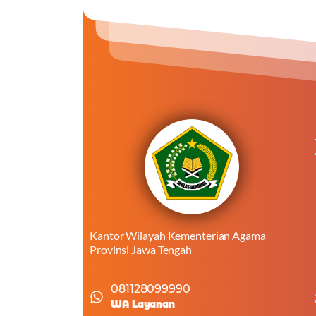
Kantor Wilayah Kementerian Agama
Provinsi Jawa Tengah
081128099990
WA Layanan