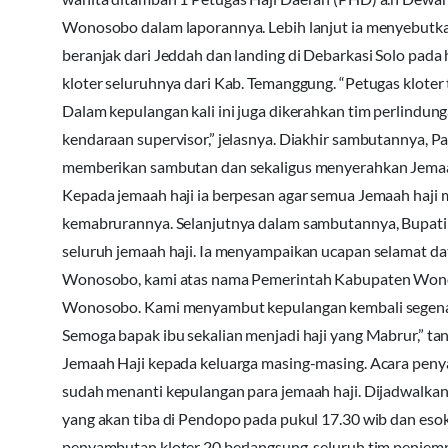
Wonosobo dalam laporannya. Lebih lanjut ia menyebutkan
beranjak dari Jeddah dan landing di Debarkasi Solo pada 
kloter seluruhnya dari Kab. Temanggung. “Petugas kloter
Dalam kepulangan kali ini juga dikerahkan tim perlindung
kendaraan supervisor,” jelasnya. Diakhir sambutannya
memberikan sambutan dan sekaligus menyerahkan Jema
Kepada jemaah haji ia berpesan agar semua Jemaah haji 
kemabrurannya. Selanjutnya dalam sambutannya, Bupat
seluruh jemaah haji. Ia menyampaikan ucapan selamat d
Wonosobo, kami atas nama Pemerintah Kabupaten Won
Wonosobo. Kami menyambut kepulangan kembali segenap j
Semoga bapak ibu sekalian menjadi haji yang Mabrur,” t
Jemaah Haji kepada keluarga masing-masing. Acara peny
sudah menanti kepulangan para jemaah haji. Dijadwalkan 
yang akan tiba di Pendopo pada pukul 17.30 wib dan esok h
penyambutan kloter 20 berlangsung, seluruh tim penjemp