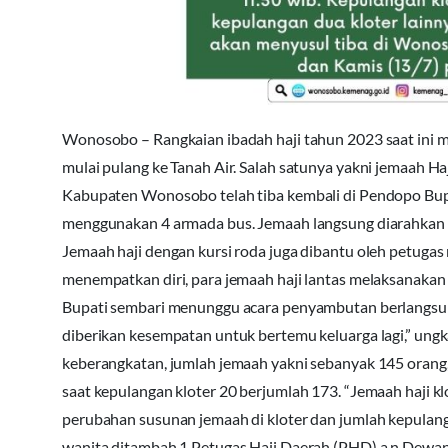
Wonosobo – Rangkaian ibadah haji tahun 2023 saat ini m
mulai pulang ke Tanah Air. Salah satunya yakni jemaah Ha
Kabupaten Wonosobo telah tiba kembali di Pendopo Bupa
menggunakan 4 armada bus. Jemaah langsung diarahkan p
Jemaah haji dengan kursi roda juga dibantu oleh petugas me
menempatkan diri, para jemaah haji lantas melaksanakan
Bupati sembari menunggu acara penyambutan berlangsun
diberikan kesempatan untuk bertemu keluarga lagi,” ungka
keberangkatan, jumlah jemaah yakni sebanyak 145 orang
saat kepulangan kloter 20 berjumlah 173. “Jemaah haji k
perubahan susunan jemaah di kloter dan jumlah kepulang
wanita ditambah 1 Petugas Haji Daerah (PHD) a.n Dewan