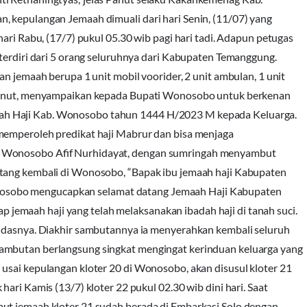
, kepulangan Jemaah dimuali dari hari Senin, (11/07) yang
hari Rabu, (17/7) pukul 05.30 wib pagi hari tadi. Adapun petugas
 terdiri dari 5 orang seluruhnya dari Kabupaten Temanggung.
an jemaah berupa 1 unit mobil voorider, 2 unit ambulan, 1 unit
, Panut, menyampaikan kepada Bupati Wonosobo untuk berkenan
ah Haji Kab. Wonosobo tahun 1444 H/2023 M kepada Keluarga.
memperoleh predikat haji Mabrur dan bisa menjaga
i Wonosobo Afif Nurhidayat, dengan sumringah menyambut
atang kembali di Wonosobo, “Bapak ibu jemaah haji Kabupaten
osobo mengucapkan selamat datang Jemaah Haji Kabupaten
emaah haji yang telah melaksanakan ibadah haji di tanah suci.
andasnya. Diakhir sambutannya ia menyerahkan kembali seluruh
ambutan berlangsung singkat mengingat kerinduan keluarga yang
usai kepulangan kloter 20 di Wonosobo, akan disusul kloter 21
ari Kamis (13/7) kloter 22 pukul 02.30 wib dini hari. Saat
ut jemaah kloter 21 sudah berada di Embarkasi Solo dengan