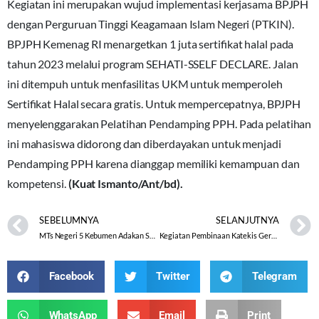
Kegiatan ini merupakan wujud implementasi kerjasama BPJPH
dengan Perguruan Tinggi Keagamaan Islam Negeri (PTKIN).
BPJPH Kemenag RI menargetkan 1 juta sertifikat halal pada
tahun 2023 melalui program SEHATI-SSELF DECLARE. Jalan
ini ditempuh untuk menfasilitas UKM untuk memperoleh
Sertifikat Halal secara gratis. Untuk mempercepatnya, BPJPH
menyelenggarakan Pelatihan Pendamping PPH. Pada pelatihan
ini mahasiswa didorong dan diberdayakan untuk menjadi
Pendamping PPH karena dianggap memiliki kemampuan dan
kompetensi.
(Kuat Ismanto/Ant/bd).
SEBELUMNYA
SELANJUTNYA
MTs Negeri 5 Kebumen Adakan Sosialisasi dan Bimtek Implementasi Kurikulum Merdeka
Kegiatan Pembinaan Katekis Gereja Katolik Paroki Santo Pius X Kabupaten Karanganyar Tahun 2023
Facebook
Twitter
Telegram
WhatsApp
Email
Print