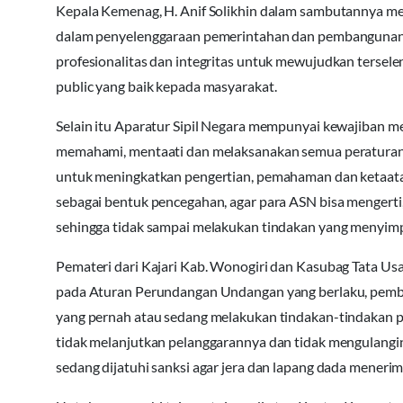
Kepala Kemenag, H. Anif Solikhin dalam sambutannya meng
dalam penyelenggaraan pemerintahan dan pembangunan. S
profesionalitas dan integritas untuk mewujudkan ters
public yang baik kepada masyarakat.
Selain itu Aparatur Sipil Negara mempunyai kewajiban m
memahami, mentaati dan melaksanakan semua peraturan 
untuk meningkatkan pengertian, pemahaman dan ketaat
sebagai bentuk pencegahan, agar para ASN bisa mengerti
sehingga tidak sampai melakukan tindakan yang menyim
Pemateri dari Kajari Kab. Wonogiri dan Kasubag Tata U
pada Aturan Perundangan Undangan yang berlaku, pembi
yang pernah atau sedang melakukan tindakan-tindakan pe
tidak melanjutkan pelanggarannya dan tidak mengulanginy
sedang dijatuhi sanksi agar jera dan lapang dada mene