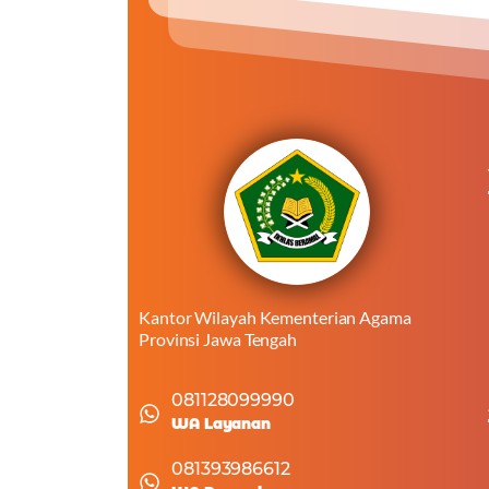
Kantor Wilayah Kementerian Agama
Provinsi Jawa Tengah
081128099990
WA Layanan
081393986612