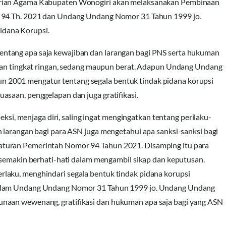
erian Agama Kabupaten Wonogiri akan melaksanakan Pembinaan
r 94 Th. 2021 dan Undang Undang Nomor 31 Tahun 1999 jo.
dana Korupsi.
ntang apa saja kewajiban dan larangan bagi PNS serta hukuman
aran tingkat ringan, sedang maupun berat. Adapun Undang Undang
2001 mengatur tentang segala bentuk tindak pidana korupsi
saan, penggelapan dan juga gratifikasi.
eksi, menjaga diri, saling ingat mengingatkan tentang perilaku-
 larangan bagi para ASN juga mengetahui apa sanksi-sanksi bagi
turan Pemerintah Nomor 94 Tahun 2021. Disamping itu para
 semakin berhati-hati dalam mengambil sikap dan keputusan.
laku, menghindari segala bentuk tindak pidana korupsi
dalam Undang Undang Nomor 31 Tahun 1999 jo. Undang Undang
naan wewenang, gratifikasi dan hukuman apa saja bagi yang ASN