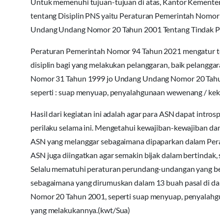
Untuk memenuhi tujuan-tujuan di atas, Kantor Kement
tentang Disiplin PNS yaitu Peraturan Pemerintah Nomo
Undang Undang Nomor 20 Tahun 2001 Tentang Tindak Pi
Peraturan Pemerintah Nomor 94 Tahun 2021 mengatur te
disiplin bagi yang melakukan pelanggaran, baik pelangg
Nomor 31 Tahun 1999 jo Undang Undang Nomor 20 Tahun 
seperti : suap menyuap, penyalahgunaan wewenang / kekua
Hasil dari kegiatan ini adalah agar para ASN dapat introsp
perilaku selama ini. Mengetahui kewajiban-kewajiban dan
ASN yang melanggar sebagaimana dipaparkan dalam Pera
ASN juga diingatkan agar semakin bijak dalam bertindak,
Selalu mematuhi peraturan perundang-undangan yang ber
sebagaimana yang dirumuskan dalam 13 buah pasal di 
Nomor 20 Tahun 2001, seperti suap menyuap, penyalahgu
yang melakukannya.(kwt/Sua)