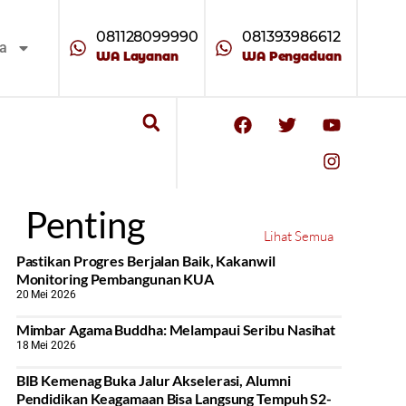
081128099990
081393986612
ta
WA Layanan
WA Pengaduan
Penting
Lihat Semua
Pastikan Progres Berjalan Baik, Kakanwil
Monitoring Pembangunan KUA
20 Mei 2026
Mimbar Agama Buddha: Melampaui Seribu Nasihat
18 Mei 2026
BIB Kemenag Buka Jalur Akselerasi, Alumni
Pendidikan Keagamaan Bisa Langsung Tempuh S2-