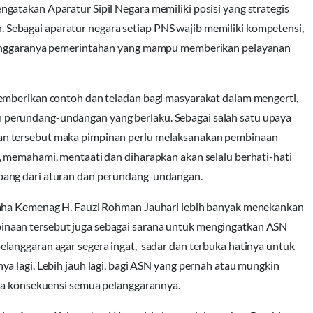
atakan Aparatur Sipil Negara memiliki posisi yang strategis
ebagai aparatur negara setiap PNS wajib memiliki kompetensi,
elenggaranya pemerintahan yang mampu memberikan pelayanan
emberikan contoh dan teladan bagi masyarakat dalam mengerti,
perundang-undangan yang berlaku. Sebagai salah satu upaya
an tersebut maka pimpinan perlu melaksanakan pembinaan
, memahami, mentaati dan diharapkan akan selalu berhati-hati
pang dari aturan dan perundang-undangan.
saha Kemenag H. Fauzi Rohman Jauhari lebih banyak menekankan
naan tersebut juga sebagai sarana untuk mengingatkan ASN
langgaran agar segera ingat, sadar dan terbuka hatinya untuk
a lagi. Lebih jauh lagi, bagi ASN yang pernah atau mungkin
rima konsekuensi semua pelanggarannya.