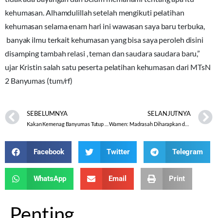
kehumasan. Alhamdulillah setelah mengikuti pelatihan
kehumasan selama enam hari ini wawasan saya baru terbuka,
banyak ilmu terkait kehumasan yang bisa saya peroleh disini
disamping tambah relasi , teman dan saudara saudara baru,”
ujar Kristin salah satu peserta pelatihan kehumasan dari MTsN
2 Banyumas (tum/rf)
SEBELUMNYA
SELANJUTNYA
Kakan Kemenag Banyumas Tutup PDWK
Wamen: Madrasah Diharapkan dapat Mencetak Generasi yang Insan Kamil
Facebook
Twitter
Telegram
WhatsApp
Email
Print
Penting