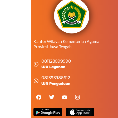
Kantor Wilayah Kementerian Agama
Provinsi Jawa Tengah
081128099990
WA Layanan
081393986612
WA Pengaduan