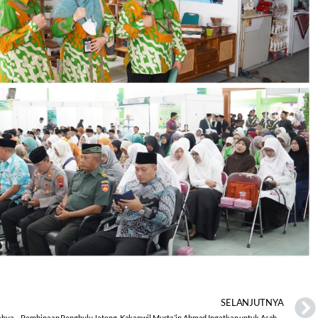
SELANJUTNYA
Gelaran Expo Kemandirian Pesantren UIN Gus Dur : Santri Jihad Pengetahuan, Intelektual dan Teknologi Mengisi Kemerdekaan
Pembinaan Penghulu Jateng, Kakanwil Musta’in Ahmad Ingatkan untuk Asah, Asih, Asuh