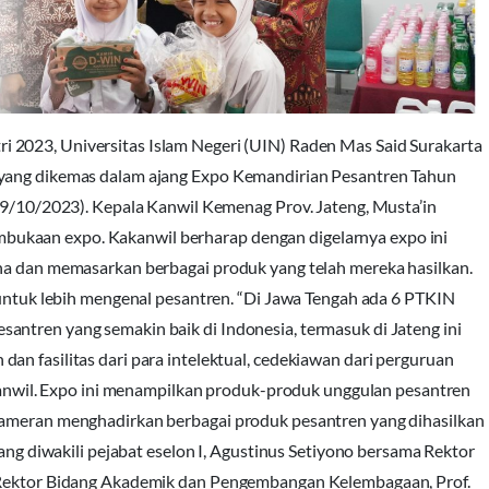
i 2023, Universitas Islam Negeri (UIN) Raden Mas Said Surakarta
 yang dikemas dalam ajang Expo Kemandirian Pesantren Tahun
(19/10/2023). Kepala Kanwil Kemenag Prov. Jateng, Musta’in
ukaan expo. Kakanwil berharap dengan digelarnya expo ini
aha dan memasarkan berbagai produk yang telah mereka hasilkan.
a untuk lebih mengenal pesantren. “Di Jawa Tengah ada 6 PTKIN
antren yang semakin baik di Indonesia, termasuk di Jateng ini
an fasilitas dari para intelektual, cedekiawan dari perguruan
Kakanwil. Expo ini menampilkan produk-produk unggulan pesantren
 pameran menghadirkan berbagai produk pesantren yang dihasilkan
yang diwakili pejabat eselon I, Agustinus Setiyono bersama Rektor
l Rektor Bidang Akademik dan Pengembangan Kelembagaan, Prof.