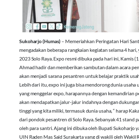
Sukoharjo (Humas)
– Memeriahkan Peringatan Hari Santr
mengadakan beberapa rangkaian kegiatan selama 4 hari,
2023 Solo Raya. Expo resmi dibuka pada hari ini, Kamis 
Ahmad hadir dan memberikan sambutan dalam acara pemb
akan menjadi sarana pesantren untuk belajar praktik us
Lebih dari itu, expo ini juga bisa mendorong dunia usah
yang menggelar expo, harapannya dengan kemandirian pes
akan mendapatkan jalur-jalur indahnya dengan dukungan d
tinggi yang kita miliki, termasuk dunia usaha, “ harap 
dari pondok pesantren di Solo Raya. Sebanyak 41 stand
oleh para santri. Ajang ini dibuka oleh Bupati Sukoharjo 
UIN Raden Mas Said Surakarta yang di wakili oleh Waki