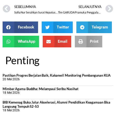
SEBELUMNYA
SELANJUTNYA
Sofia Nur Serahkan Surat Keputusan Mutasi Kepada ASN-nya Saat Apel Pagi
Tim GARUDA Pramuka Penggalang Putra MTsN 7 Boyolali Ikuti Lomba Tingkat Kwartir Cabang Kab. Boyolali
Facebook
Twitter
Telegram
WhatsApp
Email
Print
Penting
Pastikan Progres Berjalan Baik, Kakanwil Monitoring Pembangunan KUA
20 Mei 2026
Mimbar Agama Buddha: Melampaui Seribu Nasihat
18 Mei 2026
BIB Kemenag Buka Jalur Akselerasi, Alumni Pendidikan Keagamaan Bisa
Langsung Tempuh S2-S3
18 Mei 2026