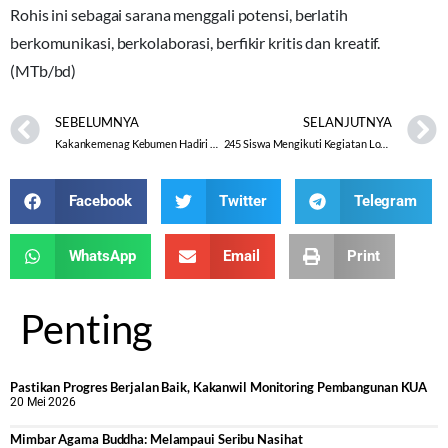
Rohis ini sebagai sarana menggali potensi, berlatih
berkomunikasi, berkolaborasi, berfikir kritis dan kreatif.
(MTb/bd)
SEBELUMNYA
SELANJUTNYA
Kakankemenag Kebumen Hadiri Pembukaan Lomba MAPSI SMP Tingkat Kabupaten
245 Siswa Mengikuti Kegiatan Lomba MAPSI SMP Tingkat Kabupaten Karanganyar
Facebook
Twitter
Telegram
WhatsApp
Email
Print
Penting
Pastikan Progres Berjalan Baik, Kakanwil Monitoring Pembangunan KUA
20 Mei 2026
Mimbar Agama Buddha: Melampaui Seribu Nasihat