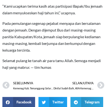
“Kami ucapkan terima kasih atas partisipasi Bapak/Ibu jemaah
dalam menyukseskan haji tahun ini,” ucapnya.
Pada pemulangan segenap pejabat menyapa dan bersalaman
dengan jemaah. Dengan dijemput Bus dari masing-masing
panitia Kabupaten/Kota, jemaah siap berpulang ke kediaman
masing-masing, kembali berjumpa dan berkumpul dengan
keluarga tercinta.
Selamat pulang ke tanah air para tamu Allah. Semoga menjadi
haji yang mabrur. — tim humas
SEBELUMNYA
SELANJUTNYA
Kemenag Kab. Temanggung Gelar Rapat Koordinasi Tokoh-Tokoh Agama Kristen
Dinilai Sudah Baik, ASN Kemenag Kota Semarang Diimbau Tingkatkan Kinerja
Facebook
Twitter
Telegram