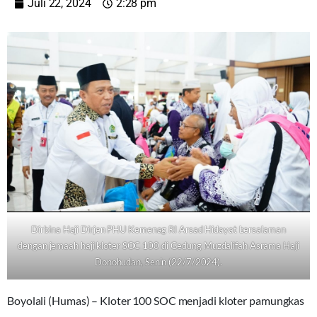
Juli 22, 2024
2:28 pm
Dirbina Haji Dirjen PHU Kemenag RI Arsad Hidayat bersalaman
dengan jemaah haji kloter SOC 100 di Gedung Muzdalifah Asrama Haji
Donohudan, Senin (22/7/2024).
Boyolali (Humas) – Kloter 100 SOC menjadi kloter pamungkas