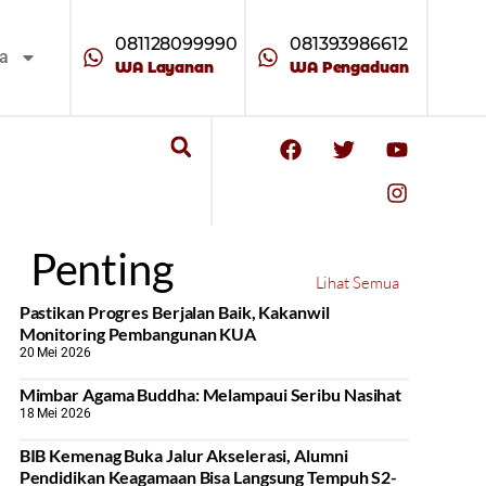
081128099990
081393986612
ta
WA Layanan
WA Pengaduan
Penting
Lihat Semua
Pastikan Progres Berjalan Baik, Kakanwil
Monitoring Pembangunan KUA
20 Mei 2026
Mimbar Agama Buddha: Melampaui Seribu Nasihat
18 Mei 2026
BIB Kemenag Buka Jalur Akselerasi, Alumni
Pendidikan Keagamaan Bisa Langsung Tempuh S2-