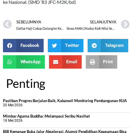
ke Nasional. (SMD ’83 JFC-M2K/bd)
SEBELUMNYA
SELANJUTNYA
Daftar Haji Cukup Datang ke Kemenag, Pulang Bawa Porsi
Siswa MAN 2 Kudus Raih Nilai Sempurna UNBK 2017
Facebook
Twitter
Telegram
WhatsApp
Email
Print
Penting
Pastikan Progres Berjalan Baik, Kakanwil Monitoring Pembangunan KUA
20 Mei 2026
Mimbar Agama Buddha: Melampaui Seribu Nasihat
18 Mei 2026
BIB Kemenag Buka Jalur Akselerasi, Alumni Pendidikan Keagamaan Bisa