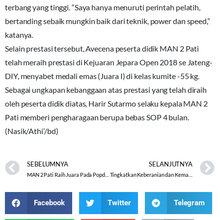
terbang yang tinggi. “Saya hanya menuruti perintah pelatih,
bertanding sebaik mungkin baik dari teknik, power dan speed,”
katanya.
Selain prestasi tersebut, Avecena peserta didik MAN 2 Pati
telah meraih prestasi di Kejuaran Jepara Open 2018 se Jateng-
DIY, menyabet medali emas (Juara I) di kelas kumite -55 kg.
Sebagai ungkapan kebanggaan atas prestasi yang telah diraih
oleh peserta didik diatas, Harir Sutarmo selaku kepala MAN 2
Pati memberi pengharagaan berupa bebas SOP 4 bulan.
(Nasik/Athi’/bd)
SEBELUMNYA
SELANJUTNYA
MAN 2 Pati Raih Juara Pada Popda Tingkat Jateng
Tingkatkan Keberanian dan Kemampuan Anak, IGRA Wonogiri Adakan Festival Drum Band
Facebook
Twitter
Telegram