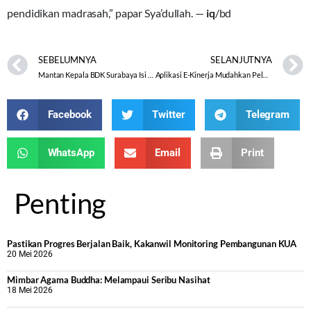
pendidikan madrasah,” papar Sya’dullah. —
iq
/bd
SEBELUMNYA
SELANJUTNYA
Mantan Kepala BDK Surabaya Isi Halal Bi Halal RA dan MIN Sale
Aplikasi E-Kinerja Mudahkan Pelaksanaan Tugas ASN
Facebook
Twitter
Telegram
WhatsApp
Email
Print
Penting
Pastikan Progres Berjalan Baik, Kakanwil Monitoring Pembangunan KUA
20 Mei 2026
Mimbar Agama Buddha: Melampaui Seribu Nasihat
18 Mei 2026