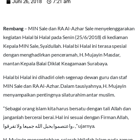
Juni 26, 2018
7:21 am
Rembang
– MIN Sale dan RA Al-Azhar Sale menyelenggarakan
kegiatan Halal bi Halal pada Senin (25/6/2018) di kediaman
Kepala MIN Sale, Sya’dullah. Halal bi Halal ini terasa spesial
dengan menghadirkan penceramah, H. Mujayin Masdar,
mantan Kepala Balai Diklat Keagamaan Surabaya.
Halal bi Halal ini dihadiri oleh segenap dewan guru dan staf
MIN Sale dan RA Al-Azhar. Dalam tausiyahnya, H. Mujayin
menyampaikan pentingnya silaturahim antar muslim.
“Sebagai orang islam kita harus bersatu dengan tali Allah dan
janganlah bercerai berai. Hal ini sesuai dengan Firman Allah,
واعتصموا بحبل الله جميعا ولا تفرقوا، ,” ujarnya.
H. Mujayin mencontohkan, sejarah khilafah Islam pada zaman