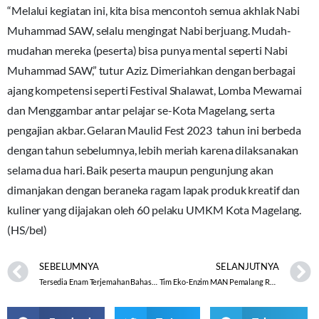
“Melalui kegiatan ini, kita bisa mencontoh semua akhlak Nabi
Muhammad SAW, selalu mengingat Nabi berjuang. Mudah-
mudahan mereka (peserta) bisa punya mental seperti Nabi
Muhammad SAW,” tutur Aziz. Dimeriahkan dengan berbagai
ajang kompetensi seperti Festival Shalawat, Lomba Mewarnai
dan Menggambar antar pelajar se-Kota Magelang, serta
pengajian akbar. Gelaran Maulid Fest 2023 tahun ini berbeda
dengan tahun sebelumnya, lebih meriah karena dilaksanakan
selama dua hari. Baik peserta maupun pengunjung akan
dimanjakan dengan beraneka ragam lapak produk kreatif dan
kuliner yang dijajakan oleh 60 pelaku UMKM Kota Magelang.
(HS/bel)
SEBELUMNYA
SELANJUTNYA
Tersedia Enam Terjemahan Bahasa Daerah di Aplikasi Qur’an Kemenag, Ini Cara Unduhnya
Tim Eko-Enzim MAN Pemalang Raih Juara 3 LKTI Nasional Tahun 2023