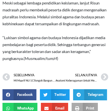
Meski sebagai lembaga pendidikan keislaman, lanjut Risun
madrasah perlu membekali peserta didik dengan mengenalkan
pluralitas Indonesia. Melalui simbol agama dan budaya pesan
kebhinekaan dapat tersampaikan di lingkungan madrasah.
“Lukisan simbol agama dan budaya Indonesia dijadikan media
pembelajaran bagi peserta didik. Sehingga terbangun generasi
yang berkarakter toleran dan sadar akan keragaman,”
pungkasnya.(Musmualim/tum/rf)
SEBELUMNYA
SELANJUTNYA
MI Maarif NU 1 Cilongok Bangun Sadar Berbhineka Lewat Lukisan
Anatomi Keberagaman Untuk Meneguhkan Moderasi Beragama
Facebook
Twitter
Telegram
WhatsApp
Email
Print