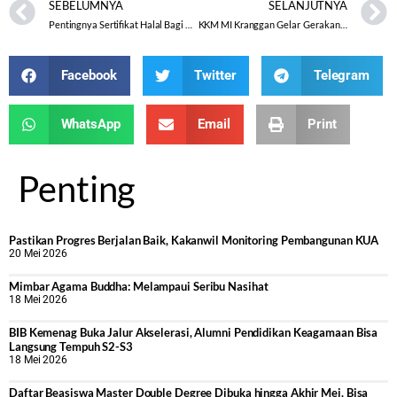
SEBELUMNYA
SELANJUTNYA
Pentingnya Sertifikat Halal Bagi Pelaku Usaha
KKM MI Kranggan Gelar Gerakan Literasi Membaca Seribu Anak
Facebook
Twitter
Telegram
WhatsApp
Email
Print
Penting
Pastikan Progres Berjalan Baik, Kakanwil Monitoring Pembangunan KUA
20 Mei 2026
Mimbar Agama Buddha: Melampaui Seribu Nasihat
18 Mei 2026
BIB Kemenag Buka Jalur Akselerasi, Alumni Pendidikan Keagamaan Bisa
Langsung Tempuh S2-S3
18 Mei 2026
Daftar Beasiswa Master Double Degree Dibuka hingga Akhir Mei, Bisa