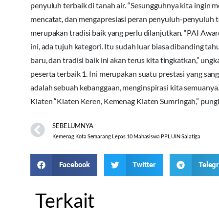
penyuluh terbaik di tanah air. “Sesungguhnya kita ingin m
mencatat, dan mengapresiasi peran penyuluh-penyuluh terb
merupakan tradisi baik yang perlu dilanjutkan. “PAI Awar
ini, ada tujuh kategori. Itu sudah luar biasa dibanding t
baru, dan tradisi baik ini akan terus kita tingkatkan,” u
peserta terbaik 1. Ini merupakan suatu prestasi yang sa
adalah sebuah kebanggaan, menginspirasi kita semuanya.
Klaten “Klaten Keren, Kemenag Klaten Sumringah,” pung
SEBELUMNYA
Kemenag Kota Semarang Lepas 10 Mahasiswa PPL UIN Salatiga
Facebook
Twitter
Teleg
Terkait