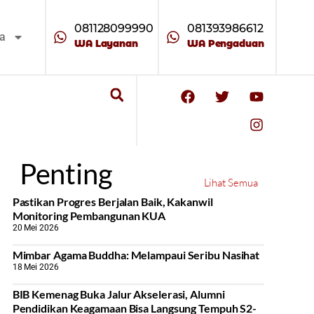
081128099990
081393986612
ta
WA Layanan
WA Pengaduan
Penting
Lihat Semua
Pastikan Progres Berjalan Baik, Kakanwil
Monitoring Pembangunan KUA
20 Mei 2026
Mimbar Agama Buddha: Melampaui Seribu Nasihat
18 Mei 2026
BIB Kemenag Buka Jalur Akselerasi, Alumni
Pendidikan Keagamaan Bisa Langsung Tempuh S2-