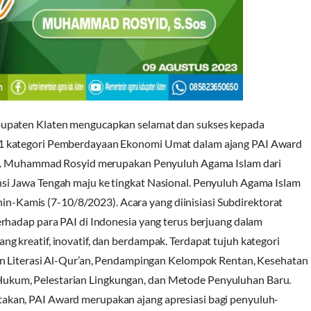
bupaten Klaten mengucapkan selamat dan sukses kepada
1 kategori Pemberdayaan Ekonomi Umat dalam ajang PAI Award
23). Muhammad Rosyid merupakan Penyuluh Agama Islam dari
i Jawa Tengah maju ke tingkat Nasional. Penyuluh Agama Islam
enin-Kamis (7-10/8/2023). Acara yang diinisiasi Subdirektorat
rhadap para PAI di Indonesia yang terus berjuang dalam
 kreatif, inovatif, dan berdampak. Terdapat tujuh kategori
an Literasi Al-Qur’an, Pendampingan Kelompok Rentan, Kesehatan
kum, Pelestarian Lingkungan, dan Metode Penyuluhan Baru.
kan, PAI Award merupakan ajang apresiasi bagi penyuluh-