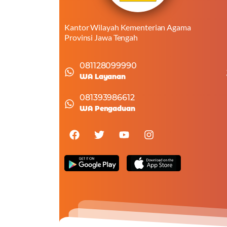
Kantor Wilayah Kementerian Agama
Provinsi Jawa Tengah
081128099990
WA Layanan
081393986612
WA Pengaduan