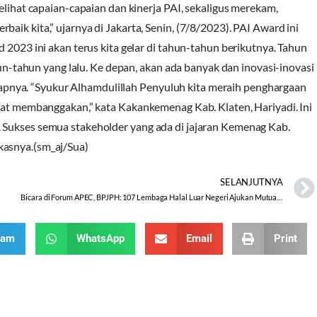
elihat capaian-capaian dan kinerja PAI, sekaligus merekam,
aik kita,” ujarnya di Jakarta, Senin, (7/8/2023). PAI Award ini
d 2023 ini akan terus kita gelar di tahun-tahun berikutnya. Tahun
ahun-tahun yang lalu. Ke depan, akan ada banyak dan inovasi-inovasi
ngkapnya. “Syukur Alhamdulillah Penyuluh kita meraih penghargaan
ngat membanggakan,” kata Kakankemenag Kab. Klaten, Hariyadi. Ini
 Sukses semua stakeholder yang ada di jajaran Kemenag Kab.
kasnya.(sm_aj/Sua)
SELANJUTNYA
Bicara di Forum APEC, BPJPH: 107 Lembaga Halal Luar Negeri Ajukan Mutual Recognition
ram
WhatsApp
Email
Print