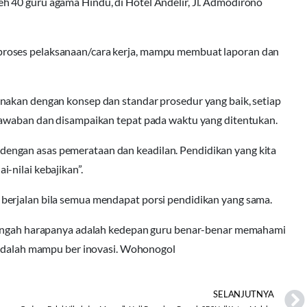
 40 guru agama Hindu, di Hotel Andelir, Jl. Admodirono
roses pelaksanaan/cara kerja, mampu membuat laporan dan
nakan dengan konsep dan standar prosedur yang baik, setiap
jawaban dan disampaikan tepat pada waktu yang ditentukan.
engan asas pemerataan dan keadilan. Pendidikan yang kita
-nilai kebajikan”.
berjalan bila semua mendapat porsi pendidikan yang sama.
 Tengah harapanya adalah kedepan guru benar-benar memahami
i adalah mampu ber inovasi. Wohonogol
SELANJUTNYA