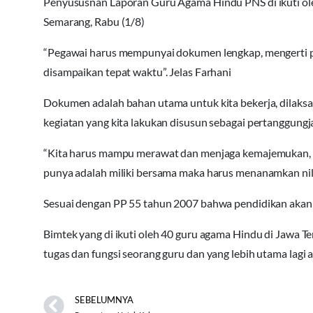
Penyususnan Laporan Guru Agama Hindu PNS di ikuti oleh
Semarang, Rabu (1/8)
“Pegawai harus mempunyai dokumen lengkap, mengerti p
disampaikan tepat waktu”. Jelas Farhani
Dokumen adalah bahan utama untuk kita bekerja, dilaksa
kegiatan yang kita lakukan disusun sebagai pertanggung
“Kita harus mampu merawat dan menjaga kemajemukan, d
punya adalah miliki bersama maka harus menanamkan nilai
Sesuai dengan PP 55 tahun 2007 bahwa pendidikan akan 
Bimtek yang di ikuti oleh 40 guru agama Hindu di Jawa
tugas dan fungsi seorang guru dan yang lebih utama lag
SEBELUMNYA