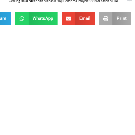
Gedung Balai Nikah dan Manasik Haji Penerima Proyek SBSN di Katen Mulai Dibangun
ram
WhatsApp
Email
Print