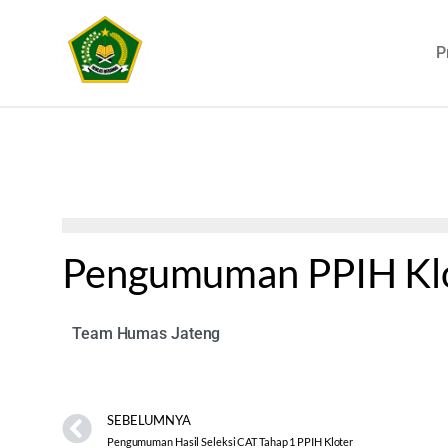
P
Pengumuman PPIH Klo
Team Humas Jateng
pengumuman ppih kloter dan ppih arab saudi_0001
Unduh
SEBELUMNYA
Pengumuman Hasil Seleksi CAT Tahap 1 PPIH Kloter