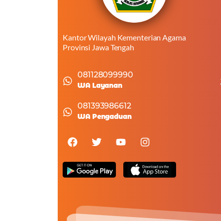
Kantor Wilayah Kementerian Agama
Provinsi Jawa Tengah
081128099990
WA Layanan
081393986612
WA Pengaduan