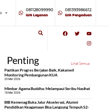
081128099990
081393986612
ta
WA Layanan
WA Pengaduan
Penting
Lihat Semua
Pastikan Progres Berjalan Baik, Kakanwil
Monitoring Pembangunan KUA
20 Mei 2026
Mimbar Agama Buddha: Melampaui Seribu Nasihat
18 Mei 2026
BIB Kemenag Buka Jalur Akselerasi, Alumni
Pendidikan Keagamaan Bisa Langsung Tempuh S2-