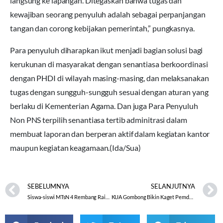
langsung ke lapangan. Ditegaskan bahwa tugas dan
kewajiban seorang penyuluh adalah sebagai perpanjangan
tangan dan corong kebijakan pemerintah,” pungkasnya.
Para penyuluh diharapkan ikut menjadi bagian solusi bagi
kerukunan di masyarakat dengan senantiasa berkoordinasi
dengan PHDI di wilayah masing-masing, dan melaksanakan
tugas dengan sungguh-sungguh sesuai dengan aturan yang
berlaku di Kementerian Agama. Dan juga Para Penyuluh
Non PNS terpilih senantiasa tertib adminitrasi dalam
membuat laporan dan berperan aktif dalam kegiatan kantor
maupun kegiatan keagamaan.(Ida/Sua)
SEBELUMNYA
SELANJUTNYA
Siswa-siswi MTsN 4 Rembang Raih 30 Medali IBO 2022
KUA Gombong Bikin Kaget Pemdes Wero Dengan “KOPI PAGI”