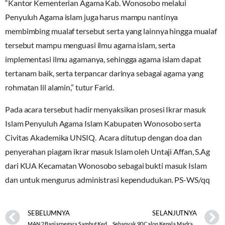
“Kantor Kementerian Agama Kab. Wonosobo melalui
Penyuluh Agama islam juga harus mampu nantinya
membimbing mualaf tersebut serta yang lainnya hingga mualaf
tersebut mampu menguasi ilmu agama islam, serta
implementasi ilmu agamanya, sehingga agama islam dapat
tertanam baik, serta terpancar darinya sebagai agama yang
rohmatan lil alamin,” tutur Farid.
Pada acara tersebut hadir menyaksikan prosesi Ikrar masuk
Islam Penyuluh Agama Islam Kabupaten Wonosobo serta
Civitas Akademika UNSIQ. Acara ditutup dengan doa dan
penyerahan piagam ikrar masuk Islam oleh Untaji Affan, S.Ag
dari KUA Kecamatan Wonosobo sebagai bukti masuk Islam
dan untuk mengurus administrasi kependudukan. PS-WS/qq
SEBELUMNYA
SELANJUTNYA
MAN 2 Banjarnegara Sambut Kedatangan Kepala Baru
Sebanyak 90 Calon Kepala Madrasah Mengikuti Uji Kompetensi