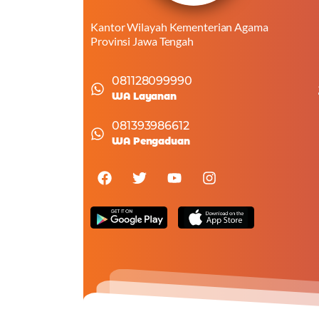
Kantor Wilayah Kementerian Agama
Provinsi Jawa Tengah
081128099990
WA Layanan
081393986612
WA Pengaduan