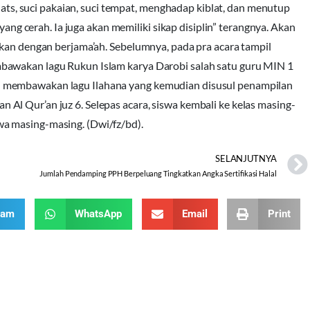
adats, suci pakaian, suci tempat, menghadap kiblat, dan menutup
 yang cerah. Ia juga akan memiliki sikap disiplin” terangnya. Akan
akan dengan berjama’ah. Sebelumnya, pada pra acara tampil
bawakan lagu Rukun Islam karya Darobi salah satu guru MIN 1
 membawakan lagu Ilahana yang kemudian disusul penampilan
l Qur’an juz 6. Selepas acara, siswa kembali ke kelas masing-
a masing-masing. (Dwi/fz/bd).
SELANJUTNYA
Jumlah Pendamping PPH Berpeluang Tingkatkan Angka Sertifikasi Halal
ram
WhatsApp
Email
Print