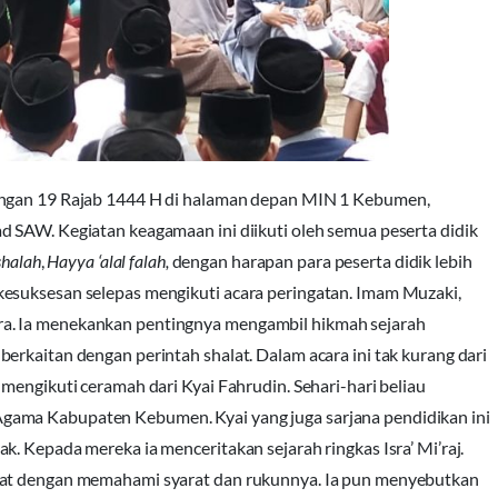
dengan 19 Rajab 1444 H di halaman depan MIN 1 Kebumen,
d SAW. Kegiatan keagamaan ini diikuti oleh semua peserta didik
shalah
,
Hayya ‘alal falah,
dengan harapan para peserta didik lebih
kesuksesan selepas mengikuti acara peringatan. Imam Muzaki,
a. Ia menekankan pentingnya mengambil hikmah sejarah
rkaitan dengan perintah shalat. Dalam acara ini tak kurang dari
mengikuti ceramah dari Kyai Fahrudin. Sehari-hari beliau
gama Kabupaten Kebumen. Kyai yang juga sarjana pendidikan ini
. Kepada mereka ia menceritakan sejarah ringkas Isra’ Mi’raj.
alat dengan memahami syarat dan rukunnya. Ia pun menyebutkan