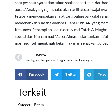
satu per satu syarat dan rukun shalat seperti suci dari h
aurat. “Anak yang rajin shalat akan terlihat dari wajahnya
tetapi ia menyampaikan shalat yang paling baik dilaksan
memeriahkan suasana ananda Liliana Putri AR. yang mem
Kebumen. Penampilan kedua dari Nimal Fatah Al Mughni
spesial dari Muhammad Maher Almas melantunkan hafalan A
masing untuk menikmati bekal makanan sehat yang dibaw
SEBELUMNYA
Pentingnya Izin Operasional bagi Lembaga Amil Zakat (LAZ)
Facebook
Twitter
Teleg
Terkait
Kategori :
Berita