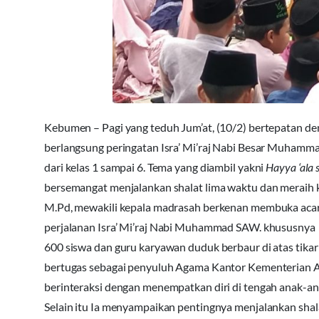
Kebumen – Pagi yang teduh Jum’at, (10/2) bertepatan 
berlangsung peringatan Isra’ Mi’raj Nabi Besar Muhamma
dari kelas 1 sampai 6. Tema yang diambil yakni
Hayya ‘ala 
bersemangat menjalankan shalat lima waktu dan meraih 
M.Pd, mewakili kepala madrasah berkenan membuka acar
perjalanan Isra’ Mi’raj Nabi Muhammad SAW. khususnya be
600 siswa dan guru karyawan duduk berbaur di atas tikar 
bertugas sebagai penyuluh Agama Kantor Kementerian A
berinteraksi dengan menempatkan diri di tengah anak-anak
Selain itu Ia menyampaikan pentingnya menjalankan sh