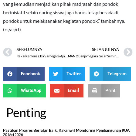
yang kemudian menjadikan pihak madrasah dan pondok
berinisiatif selain daring siswa juga harus tetap berada di
pondok untuk melaksanakan kegiatan pondok,” tambahnya.
(rs/ak/rf)
SEBELUMNYA
SELANJUTNYA
Kakankemenag Banjarnegara Ajak Lari Para Kepala Madrasah Untuk Berprestasi
MAN 2 Banjarnegara Gelar Seminar Hasil PTK Guru Madrasah
Facebook
Twitter
Telegram
WhatsApp
Email
Print
Penting
Pastikan Progres Berjalan Baik, Kakanwil Monitoring Pembangunan KUA
20 Mei 2026