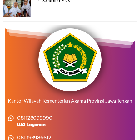
24 September 2023
Kantor Wilayah Kementerian Agama Provinsi Jawa Tengah
081128099990
WA Layanan
081393986612