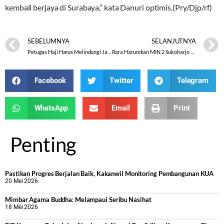
kembali berjaya di Surabaya,” kata Danuri optimis.(Pry/Djp/rf)
SEBELUMNYA
SELANJUTNYA
Petugas Haji Harus Melindungi Jamaahnya
Rara Harumkan MIN 2 Sukoharjo di Bidang Matematika Se Solo Raya
Facebook
Twitter
Telegram
WhatsApp
Email
Print
Penting
Pastikan Progres Berjalan Baik, Kakanwil Monitoring Pembangunan KUA
20 Mei 2026
Mimbar Agama Buddha: Melampaui Seribu Nasihat
18 Mei 2026