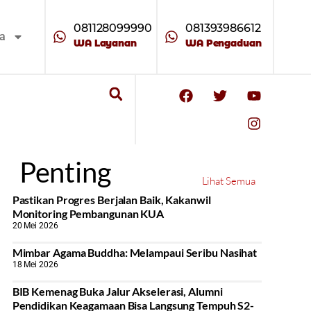
081128099990
081393986612
ta
WA Layanan
WA Pengaduan
Penting
Lihat Semua
Pastikan Progres Berjalan Baik, Kakanwil
Monitoring Pembangunan KUA
20 Mei 2026
Mimbar Agama Buddha: Melampaui Seribu Nasihat
18 Mei 2026
BIB Kemenag Buka Jalur Akselerasi, Alumni
Pendidikan Keagamaan Bisa Langsung Tempuh S2-