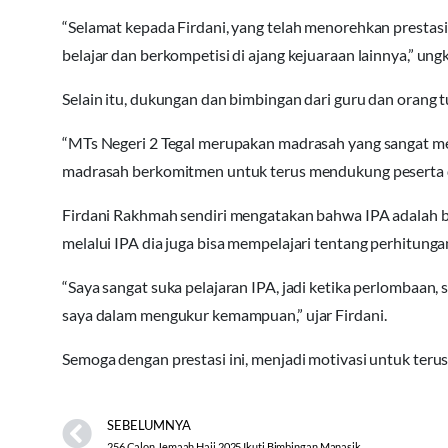
“Selamat kepada Firdani, yang telah menorehkan prestasi
belajar dan berkompetisi di ajang kejuaraan lainnya,” u
Selain itu, dukungan dan bimbingan dari guru dan orang t
“MTs Negeri 2 Tegal merupakan madrasah yang sangat men
madrasah berkomitmen untuk terus mendukung peserta di
Firdani Rakhmah sendiri mengatakan bahwa IPA adalah bid
melalui IPA dia juga bisa mempelajari tentang perhitung
“Saya sangat suka pelajaran IPA, jadi ketika perlombaan
saya dalam mengukur kemampuan,” ujar Firdani.
Semoga dengan prestasi ini, menjadi motivasi untuk teru
SEBELUMNYA
256 Calon Jemaah Haji 2025 Ikuti Bimbingan Manasik