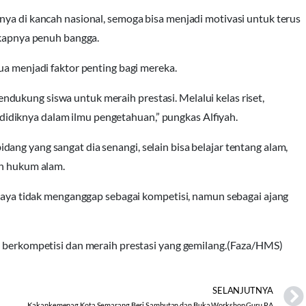
nya di kancah nasional, semoga bisa menjadi motivasi untuk terus
ngkapnya penuh bangga.
ua menjadi faktor penting bagi mereka.
dukung siswa untuk meraih prestasi. Melalui kelas riset,
diknya dalam ilmu pengetahuan,” pungkas Alfiyah.
ang yang sangat dia senangi, selain bisa belajar tentang alam,
an hukum alam.
, saya tidak menganggap sebagai kompetisi, namun sebagai ajang
s berkompetisi dan meraih prestasi yang gemilang.(Faza/HMS)
SELANJUTNYA
Kakankemenag Kota Semarang Beri Sambutan dan Buka Workshop Guru RA