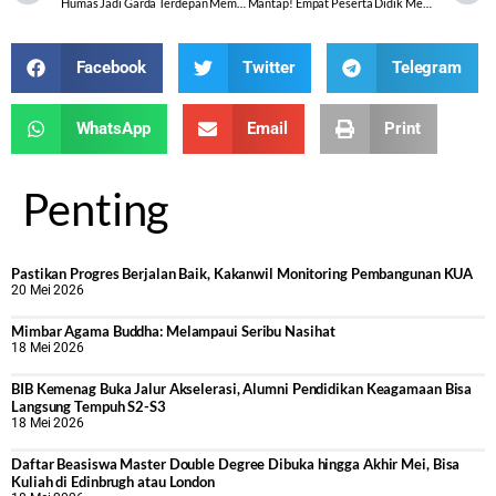
Humas Jadi Garda Terdepan Membangun Citra Kemenag
Mantap! Empat Peserta Didik Metrobara Sukses Raih Prestasi dalam SSA 2022
Facebook
Twitter
Telegram
WhatsApp
Email
Print
Penting
Pastikan Progres Berjalan Baik, Kakanwil Monitoring Pembangunan KUA
20 Mei 2026
Mimbar Agama Buddha: Melampaui Seribu Nasihat
18 Mei 2026
BIB Kemenag Buka Jalur Akselerasi, Alumni Pendidikan Keagamaan Bisa
Langsung Tempuh S2-S3
18 Mei 2026
Daftar Beasiswa Master Double Degree Dibuka hingga Akhir Mei, Bisa
Kuliah di Edinbrugh atau London