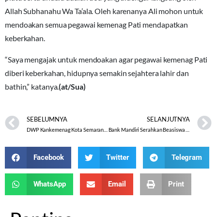
Allah Subhanahu Wa Ta’ala. Oleh karenanya Ali mohon untuk
mendoakan semua pegawai kemenag Pati mendapatkan
keberkahan.
“Saya mengajak untuk mendoakan agar pegawai kemenag Pati
diberi keberkahan, hidupnya semakin sejahtera lahir dan
bathin,” katanya.
(at/Sua)
SEBELUMNYA
SELANJUTNYA
DWP Kankemenag Kota Semarang Siap Ikuti Tes IVA dan SADANIS
Bank Mandiri Serahkan Beasiswa Prestasi kepada Lima Peserta Didik MTs Negeri 2 Banjarnegara
Facebook
Twitter
Telegram
WhatsApp
Email
Print