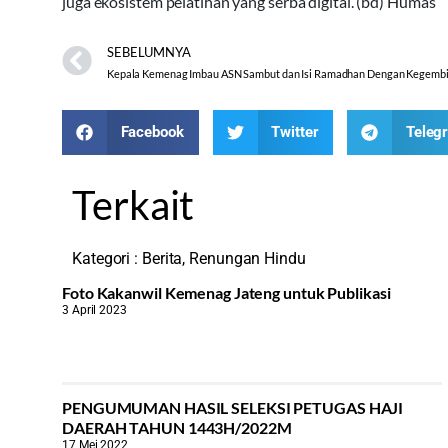
juga ekosistem pelatihan yang serba digital. (bd) Humas
SEBELUMNYA
Kepala Kemenag Imbau ASN Sambut dan Isi Ramadhan Dengan Kegemb
Facebook
Twitter
Teleg
Terkait
Kategori :
Berita
,
Renungan Hindu
Foto Kakanwil Kemenag Jateng untuk Publikasi
3 April 2023
PENGUMUMAN HASIL SELEKSI PETUGAS HAJI
DAERAH TAHUN 1443H/2022M
17 Mei 2022