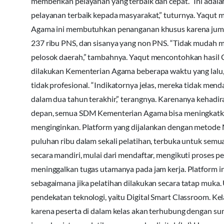
memberikan pelayanan yang terbaik dan cepat. “Ini ada
pelayanan terbaik kepada masyarakat,” tuturnya. Yaqu
Agama ini membutuhkan penanganan khusus karena jumlahny
237 ribu PNS, dan sisanya yang non PNS. “Tidak mudah m
pelosok daerah,” tambahnya. Yaqut mencontohkan hasil
dilakukan Kementerian Agama beberapa waktu yang lalu,
tidak profesional. “Indikatornya jelas, mereka tidak me
dalam dua tahun terakhir,” terangnya. Karenanya kehadira
depan, semua SDM Kementerian Agama bisa meningkatka
menginginkan. Platform yang dijalankan dengan metode
puluhan ribu dalam sekali pelatihan, terbuka untuk semu
secara mandiri, mulai dari mendaftar, mengikuti proses pe
meninggalkan tugas utamanya pada jam kerja. Platform ini
sebagaimana jika pelatihan dilakukan secara tatap muka.
pendekatan teknologi, yaitu Digital Smart Classroom. Ke
karena peserta di dalam kelas akan terhubung dengan sumb