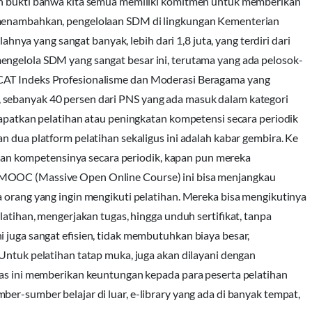
lah bukti bahwa kita semua memiliki komitmen untuk memberikan
t menambahkan, pengelolaan SDM di lingkungan Kementerian
a yang sangat banyak, lebih dari 1,8 juta, yang terdiri dari
engelola SDM yang sangat besar ini, terutama yang ada pelosok-
 CAT Indeks Profesionalisme dan Moderasi Beragama yang
 sebanyak 40 persen dari PNS yang ada masuk dalam kategori
ndapatkan pelatihan atau peningkatan kompetensi secara periodik
n dua platform pelatihan sekaligus ini adalah kabar gembira. Ke
n kompetensinya secara periodik, kapan pun mereka
 MOOC (Massive Open Online Course) ini bisa menjangkau
a orang yang ingin mengikuti pelatihan. Mereka bisa mengikutinya
latihan, mengerjakan tugas, hingga unduh sertifikat, tanpa
 juga sangat efisien, tidak membutuhkan biaya besar,
 Untuk pelatihan tatap muka, juga akan dilayani dengan
las ini memberikan keuntungan kepada para peserta pelatihan
er-sumber belajar di luar, e-library yang ada di banyak tempat,