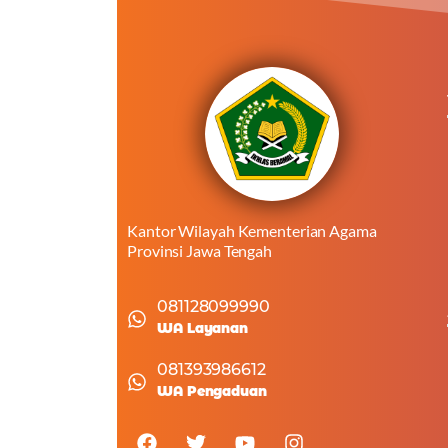
Kantor Wilayah Kementerian Agama
Provinsi Jawa Tengah
081128099990
WA Layanan
081393986612
WA Pengaduan