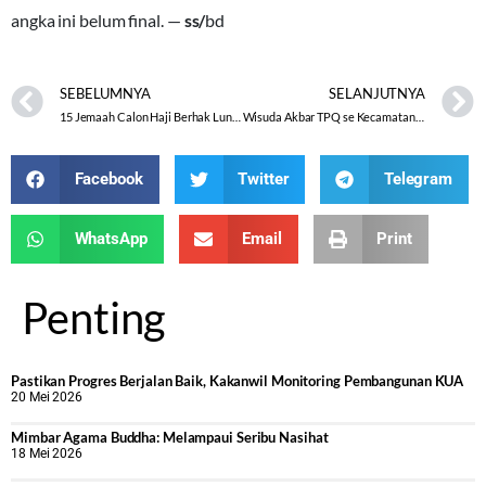
angka ini belum final. —
ss/
bd
SEBELUMNYA
SELANJUTNYA
15 Jemaah Calon Haji Berhak Lunasi BPIH Tahap II
Wisuda Akbar TPQ se Kecamatan Sukolilo Pati
Facebook
Twitter
Telegram
WhatsApp
Email
Print
Penting
Pastikan Progres Berjalan Baik, Kakanwil Monitoring Pembangunan KUA
20 Mei 2026
Mimbar Agama Buddha: Melampaui Seribu Nasihat
18 Mei 2026