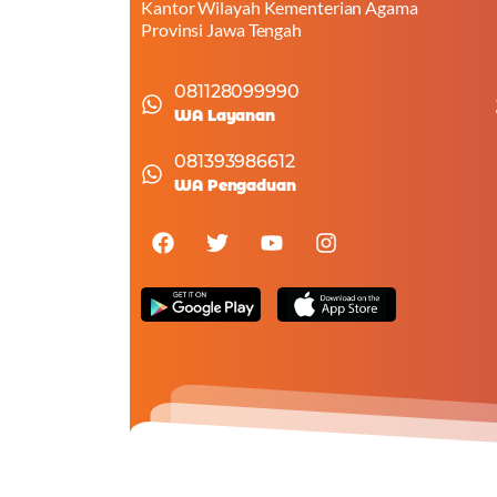
Kantor Wilayah Kementerian Agama
Provinsi Jawa Tengah
081128099990
WA Layanan
081393986612
WA Pengaduan