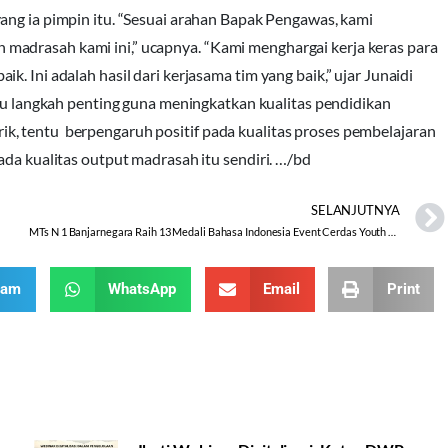
yang ia pimpin itu. “Sesuai arahan Bapak Pengawas, kami
madrasah kami ini,” ucapnya. “Kami menghargai kerja keras para
. Ini adalah hasil dari kerjasama tim yang baik,” ujar Junaidi
atu langkah penting guna meningkatkan kualitas pendidikan
, tentu berpengaruh positif pada kualitas proses pembelajaran
ada kualitas output madrasah itu sendiri. …/bd
SELANJUTNYA
MTs N 1 Banjarnegara Raih 13 Medali Bahasa Indonesia Event Cerdas Youth Science Competition
ram
WhatsApp
Email
Print