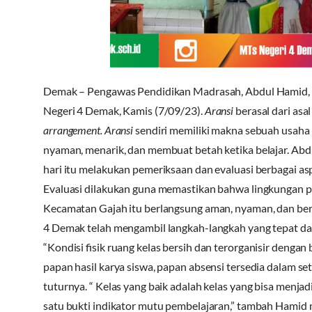
Demak – Pengawas Pendidikan Madrasah, Abdul Hamid, 
Negeri 4 Demak, Kamis (7/09/23).
Aransi
berasal dari asal
arrangement.
Aransi
sendiri memiliki makna sebuah usaha m
nyaman, menarik, dan membuat betah ketika belajar. Abd
hari itu melakukan pemeriksaan dan evaluasi berbagai a
Evaluasi dilakukan guna memastikan bahwa lingkungan pe
Kecamatan Gajah itu berlangsung aman, nyaman, dan ber
4 Demak telah mengambil langkah-langkah yang tepat dal
“Kondisi fisik ruang kelas bersih dan terorganisir dengan b
papan hasil karya siswa, papan absensi tersedia dalam set
tuturnya. “ Kelas yang baik adalah kelas yang bisa menjadi
satu bukti indikator mutu pembelajaran,” tambah Hamid m