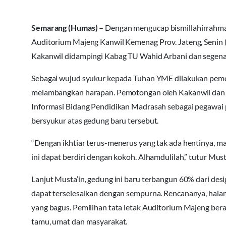
Semarang (Humas) –
Dengan mengucap bismillahirrahm
Auditorium Majeng Kanwil Kemenag Prov. Jateng, Senin 
Kakanwil didampingi Kabag TU Wahid Arbani dan segenap 
Sebagai wujud syukur kepada Tuhan YME dilakukan pem
melambangkan harapan. Pemotongan oleh Kakanwil dan 
Informasi Bidang Pendidikan Madrasah sebagai pegawai p
bersyukur atas gedung baru tersebut.
“Dengan ikhtiar terus-menerus yang tak ada hentinya, m
ini dapat berdiri dengan kokoh. Alhamdulilah,” tutur Mu
Lanjut Musta’in, gedung ini baru terbangun 60% dari d
dapat terselesaikan dengan sempurna. Rencananya, halama
yang bagus. Pemilihan tata letak Auditorium Majeng bera
tamu, umat dan masyarakat.