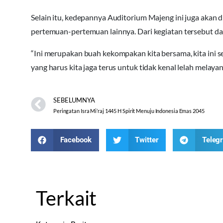
Selain itu, kedepannya Auditorium Majeng ini juga akan 
pertemuan-pertemuan lainnya. Dari kegiatan tersebut 
“Ini merupakan buah kekompakan kita bersama, kita ini s
yang harus kita jaga terus untuk tidak kenal lelah melaya
SEBELUMNYA
Peringatan Isra Mi’raj 1445 H Spirit Menuju Indonesia Emas 2045
Facebook
Twitter
Teleg
Terkait