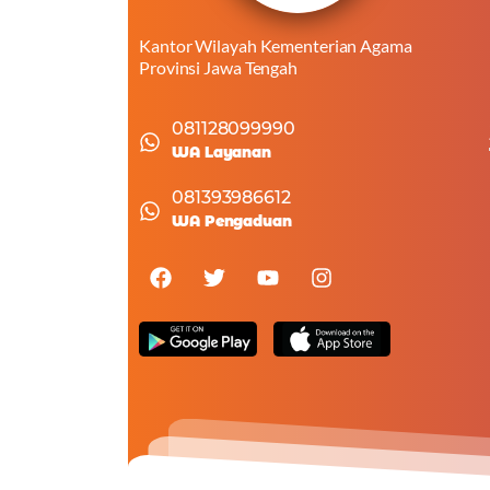
Kantor Wilayah Kementerian Agama
Provinsi Jawa Tengah
081128099990
WA Layanan
081393986612
WA Pengaduan