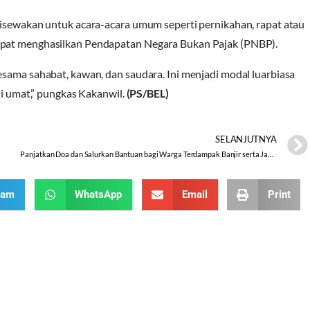
disewakan untuk acara-acara umum seperti pernikahan, rapat atau
dapat menghasilkan Pendapatan Negara Bukan Pajak (PNBP).
esama sahabat, kawan, dan saudara. Ini menjadi modal luarbiasa
ni umat,” pungkas Kakanwil.
(PS/BEL)
SELANJUTNYA
Panjatkan Doa dan Salurkan Bantuan bagi Warga Terdampak Banjir serta Jaga Kondusifitas Pemilu 2024
ram
WhatsApp
Email
Print