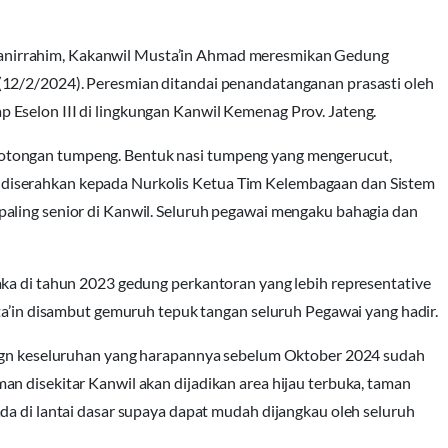
anirrahim, Kakanwil Musta’in Ahmad meresmikan Gedung
(12/2/2024). Peresmian ditandai penandatanganan prasasti oleh
Eselon III di lingkungan Kanwil Kemenag Prov. Jateng.
otongan tumpeng. Bentuk nasi tumpeng yang mengerucut,
diserahkan kepada Nurkolis Ketua Tim Kelembagaan dan Sistem
aling senior di Kanwil. Seluruh pegawai mengaku bahagia dan
aka di tahun 2023 gedung perkantoran yang lebih representative
sta’in disambut gemuruh tepuk tangan seluruh Pegawai yang hadir.
esign keseluruhan yang harapannya sebelum Oktober 2024 sudah
n disekitar Kanwil akan dijadikan area hijau terbuka, taman
da di lantai dasar supaya dapat mudah dijangkau oleh seluruh