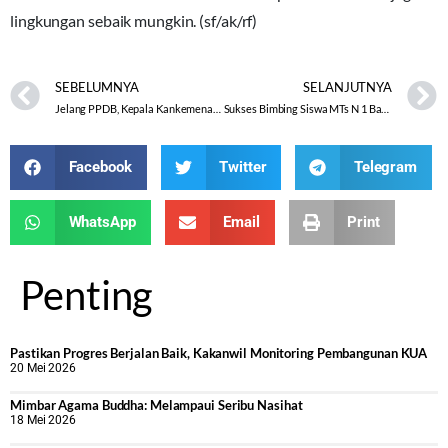
lingkungan sebaik mungkin. (sf/ak/rf)
SEBELUMNYA
SELANJUTNYA
Jelang PPDB, Kepala Kankemenag Kota Magelang Kunjungi Cabdin Dikbud Wilayah VIII
Sukses Bimbing Siswa MTs N 1 Banjarnegara, Umi Mahmudah: Yang Lain harus juga ikutan!
Facebook
Twitter
Telegram
WhatsApp
Email
Print
Penting
Pastikan Progres Berjalan Baik, Kakanwil Monitoring Pembangunan KUA
20 Mei 2026
Mimbar Agama Buddha: Melampaui Seribu Nasihat
18 Mei 2026