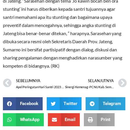
di Jateng. “Sarasehan dengan tema ‘Jo kawin bocah ben ora
stunting’ ini harus diberikan kepada santri tujuannya agar
santri memahami apa itu stunting dan bagaimana upaya
preventif dalam mencegahnya, sehingga angka stunting di
Jateng bisa benar-benar ditekan, “ harapnya. Sarasehan yang
dibuka secara resmi oleh Sekretaris Daerah Prov. Jateng,
Sumarno ini bersifat partisipatif dengan dialog, diskusi dan
sharing pengalaman dengan menghadirkan narasumber yang
kompeten di bidangnya. (RK)
SEBELUMNYA
SELANJUTNYA
Apel Peringatan Hari Santri 2023 di MTs N 1 Pekalongan
Sinergi Kemenag-PCNU Kab. Semarang Sukseskan Pembacaan 1 Milyar Shalawat Nariyah
Facebook
Twitter
Telegram
WhatsApp
Email
Print