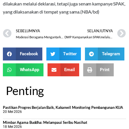
dilakukan melalui deklarasi, tetapi juga senam kampanye SPAK,
yang dilaksanakan di tempat yang sama.(NBA/bd)
SEBELUMNYA
SELANJUTNYA
Moderasi Beragama Mengantarkan Alien Nur Islami Meraih Juara 1 Lomba Pidato
DWP Kampanyekan SPAK melalui Senam
Facebook
Twitter
Telegram
WhatsApp
Email
Print
Penting
Pastikan Progres Berjalan Baik, Kakanwil Monitoring Pembangunan KUA
20 Mei 2026
Mimbar Agama Buddha: Melampaui Seribu Nasihat
18 Mei 2026