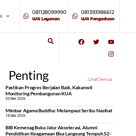
081128099990
081393986612
ta
WA Layanan
WA Pengaduan
Penting
Lihat Semua
Pastikan Progres Berjalan Baik, Kakanwil
Monitoring Pembangunan KUA
20 Mei 2026
Mimbar Agama Buddha: Melampaui Seribu Nasihat
18 Mei 2026
BIB Kemenag Buka Jalur Akselerasi, Alumni
Pendidikan Keagamaan Bisa Langsung Tempuh S2-