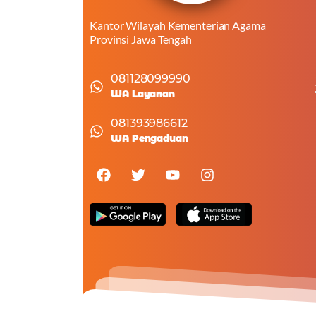
Kantor Wilayah Kementerian Agama
Provinsi Jawa Tengah
081128099990
WA Layanan
081393986612
WA Pengaduan