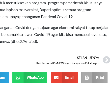
untuk mensukseskan program–program pemerintah, khususnya
ua lapisan masyarakat, Bupati optimis semua program
 dalam upaya penanganan Pandemi Covid-19.
anganan Covid dengan tujuan agar ekonomi rakyat tetap berjalan,
 bersama kita lawan Covid-19 agar kita bisa mencapai level satu,
annya. (dhee2/Ant/bd).
SELANJUTNYA
Hari Pertama KSM-P Wilayah Kabupaten Pekalongan
ram
WhatsApp
Email
Print