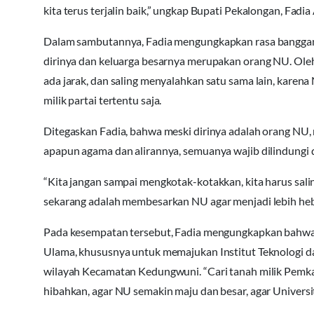
kita terus terjalin baik,” ungkap Bupati Pekalongan, Fadia 
Dalam sambutannya, Fadia mengungkapkan rasa banggany
dirinya dan keluarga besarnya merupakan orang NU. Oleh 
ada jarak, dan saling menyalahkan satu sama lain, karen
milik partai tertentu saja.
Ditegaskan Fadia, bahwa meski dirinya adalah orang NU, 
apapun agama dan alirannya, semuanya wajib dilindungi 
“Kita jangan sampai mengkotak-kotakkan, kita harus salin
sekarang adalah membesarkan NU agar menjadi lebih heba
Pada kesempatan tersebut, Fadia mengungkapkan bahwa
Ulama, khususnya untuk memajukan Institut Teknologi dan
wilayah Kecamatan Kedungwuni. “Cari tanah milik Pemkab
hibahkan, agar NU semakin maju dan besar, agar Universi