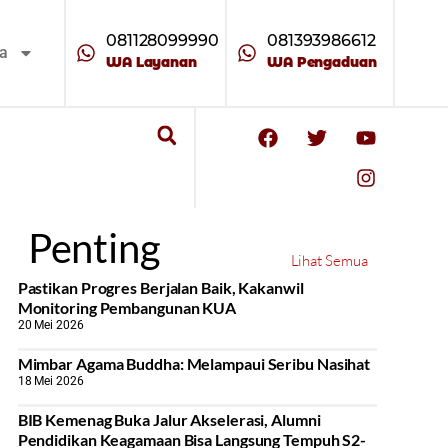
081128099990
081393986612
ta
WA Layanan
WA Pengaduan
Penting
Lihat Semua
Pastikan Progres Berjalan Baik, Kakanwil
Monitoring Pembangunan KUA
20 Mei 2026
Mimbar Agama Buddha: Melampaui Seribu Nasihat
18 Mei 2026
BIB Kemenag Buka Jalur Akselerasi, Alumni
Pendidikan Keagamaan Bisa Langsung Tempuh S2-