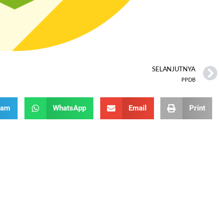
SELANJUTNYA
PPDB
ram
WhatsApp
Email
Print